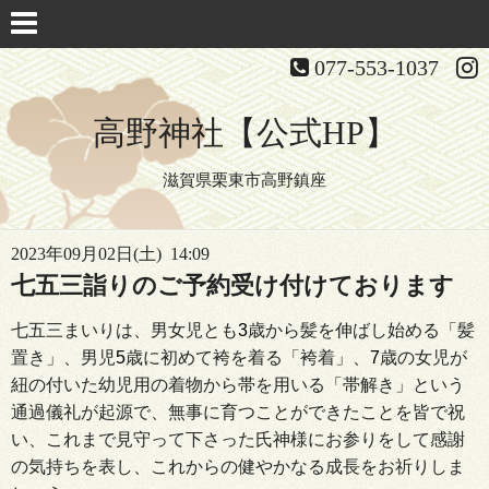
077-553-1037
高野神社【公式HP】
滋賀県栗東市高野鎮座
2023年09月02日(土) 14:09
七五三詣りのご予約受け付けております
七五三まいりは、男女児とも
3
歳から髪を伸ばし始める「髪
置き」、男児
5
歳に初めて袴を着る「袴着」、
7
歳の女児が
紐の付いた幼児用の着物から帯を用いる「帯解き」という
通過儀礼が起源で、無事に育つことができたことを皆で祝
い、これまで見守って下さった氏神様にお参りをして感謝
の気持ちを表し、これからの健やかなる成長をお祈りしま