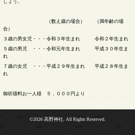
しょう。
（数え歳の場合） （満年齢の場
合）
３歳の男女児・・・令和３年生まれ 令和２年生まれ
５歳の男児 ・・・令和元
年生まれ 平成
３０
年生ま
れ
７歳の女児 ・・・平成
２９
年生まれ 平成
２８
年生ま
れ
御祈禱料お一人様 ５．０００円より
©2026
高野神社
. All Rights Reserved.