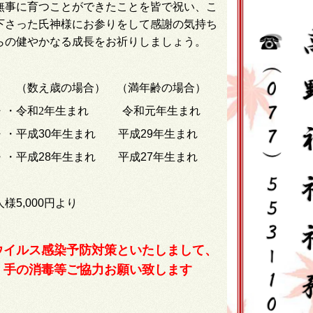
無事に育つことが
できたことを皆で祝い、
こ
下さった氏神様に
お参りをして感謝の気持ち
らの健やかなる
成長を
お祈りしましょう。
（数え歳の場合） （満年齢の場合）
・・令和2年生まれ 令和元
年生まれ
・・平成
30
年生まれ 平成
29
年生まれ
・・平成
28
年生まれ 平成
27
年生まれ
人様
5,000
円より
ウイルス感染予防対策といたしまして、
・手の消毒等ご協力お願い致します