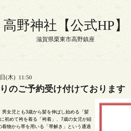
高野神社【公式HP】
滋賀県栗東市高野鎮座
日(木) 11:50
詣りのご予約受け付けております
、男女児とも
3
歳から髪を伸ばし始める
「髪
に初めて袴を着る「袴着」、
7
歳の女児が紐
の着物から帯を用いる
「帯解き」
という通過