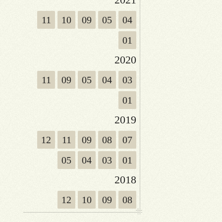
11
10
09
05
04
01
2020
11
09
05
04
03
01
2019
12
11
09
08
07
05
04
03
01
2018
12
10
09
08