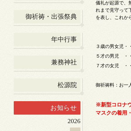
儀礼が起源で、
れまで見守って
御祈祷・出張祭典
を表し、
これか
年中行事
３歳の男女児・
５才の男児 ・
兼務神社
７才の女児 ・
松源院
御祈祷料：お一
※
新型コロナ
お知らせ
マスクの着用
2026