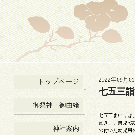
2022年09月01
トップページ
七五三
御祭神・御由緒
七五三まいりは
置き」、男児
5
歳
神社案内
の付いた幼児用