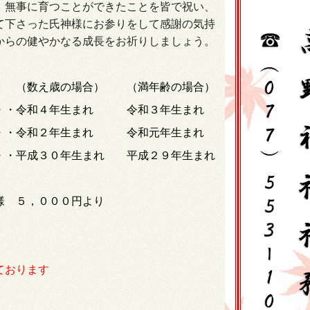
、無事に育つことができたことを皆で祝い、
て下さった氏神様にお参りをして感謝の気持
からの健やかなる成長をお祈りしましょう。
（数え歳の場合） （満年齢の場合）
・・・令和４年生まれ 令和３年生まれ
・・令和２
年生まれ
令和元年生まれ
・・平成
３０
年生まれ 平成
２９
年生まれ
様 ５，０００円より
ております