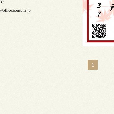
37
@office.eonet.ne.jp
1