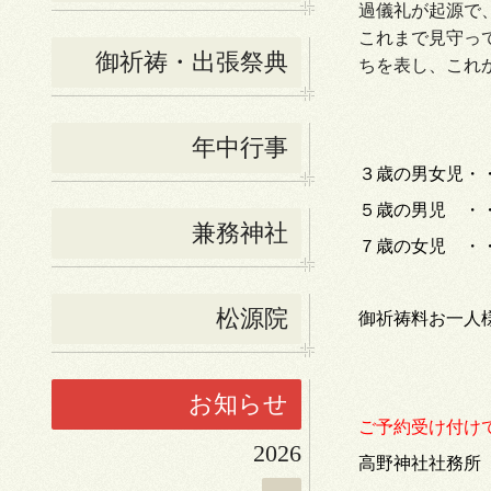
過儀礼が起源で
これまで見守っ
御祈祷・出張祭典
ちを表し、これ
年中行事
３歳の男女児
５歳の男児 ・
兼務神社
７歳の女児 ・
松源院
御祈祷料お一人
お知らせ
ご予約受け付け
2026
高野神社社務所