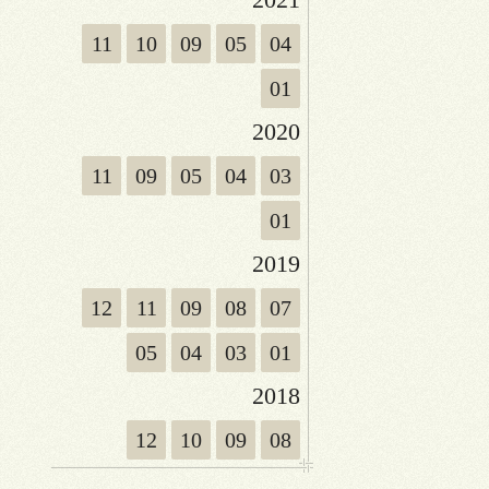
11
10
09
05
04
01
2020
11
09
05
04
03
01
2019
12
11
09
08
07
05
04
03
01
2018
12
10
09
08