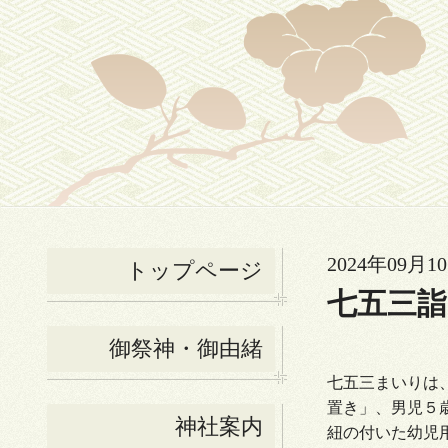
2024年09月10
トップページ
七五三
御祭神・御由緒
七五三まいりは
置き」、男児
５
神社案内
紐の付いた幼児