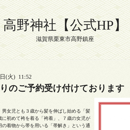
高野神社【公式HP】
滋賀県栗東市高野鎮座
日(火) 11:52
詣りのご予約受け付けております
、男女児とも
３
歳から髪を伸ばし始める「髪
歳に初めて袴を着る「袴着」、
７
歳の女児が
用の着物から帯を用いる「帯解き」という通