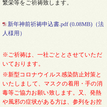
繁栄等をご祈祷致します。
新年神前祈祷申込書.pdf
(0.08MB)（法
人
様用）
※ご祈祷は、一社ごととさせていただ
いております。
※新型コロナウイルス感染防止対策と
いたしまして、マスクの着用・手の消
毒等ご協力お願い致します。又、発熱
や風邪
の症状がある方は、参列をお控