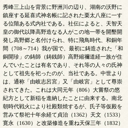
秀峰三上山を背景に野洲川の辺り、湖南の沃野に
鎮座する延喜式神名帳に記された栗太八座に一す
る位階ある式内社である。社伝によると、天智天
皇の御代以降高野造なる人がこの地一帯を開墾開
発し高野郷と名付けられ、特に飛鳥時代、和銅年
間（708～714）我が国で、最初に鋳造された「和
銅開珍」の鋳師（鋳銭師）高野縮禰道経一族が住
んでいたことは有名であり、それ等の人々の氏神
として祖先を祀ったのが、当社である。中世より
は、通称「由岐志呂宮」又「由岐宮」として尊崇
されてきた。これは大同元年（806）大嘗祭の悠
紀方として新稲を進納したことに由来する。南北
朝時代戦火により社殿類焼するが、氏子等仮殿を
営みて祭祀十年余経て貞治（1362）天文（1533）
寛永（1630）と改築修造を重ね天保三年（1832）