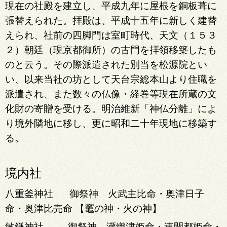
現在の社殿を建立し、平成九年に屋根を銅板葺に
張替えられた。拝殿は、平成十五年に新しく建替
えられ、社前の四脚門は室町時代、天文（１５３
２）朝廷（現京都御所）の古門を拝領移築したも
のと云う。その際派遣された別当を松源院とい
い、以来当社の坊として天台宗総本山より住職を
派遣され、また数々の仏像・経巻等現在所蔵の文
化財の寄贈を受ける。明治維新「神仏分離」によ
り境外隣地に移し、更に昭和二十年現地に移築す
る。
境内社
八重釜神社
御祭神 火武主比命・奥津日子
命・奥津比売命 【竈の神・火の神】
敏鎌神社
御祭神 瀬織津姫命・速開都姫命・