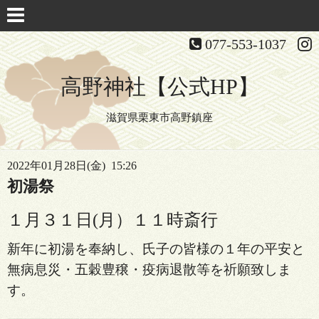
077-553-1037
高野神社【公式HP】
滋賀県栗東市高野鎮座
2022年01月28日(金) 15:26
初湯祭
１月３１日(月）１１時斎行
新年に初湯を奉納し、氏子の皆様の１年の平安と
無病息災・五穀豊穣・疫病退散等を祈願致しま
す。