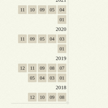
11
10
09
05
04
01
2020
11
09
05
04
03
01
2019
12
11
09
08
07
05
04
03
01
2018
12
10
09
08