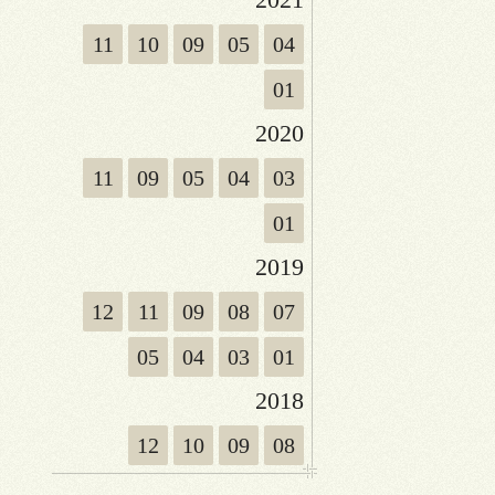
11
10
09
05
04
01
2020
11
09
05
04
03
01
2019
12
11
09
08
07
05
04
03
01
2018
12
10
09
08